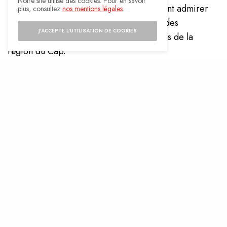
Notre site utilise des cookies. Pour en savoir
Pretoria et Le Cap. Les voyageurs peuvent admirer
plus, consultez
nos mentions légales
.
les paysages variés de l’Afrique du Sud, des
J'ACCEPTE L'UTILISATION DE COOKIES
montagnes du Drakensberg aux vignobles de la
région du Cap.