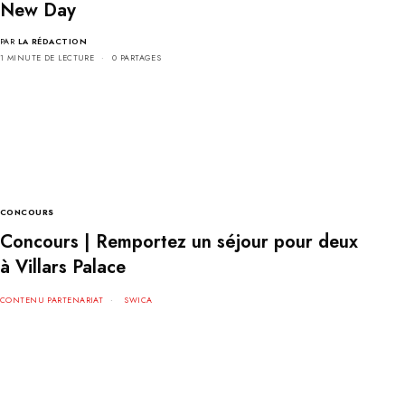
New Day
PAR
LA RÉDACTION
1 MINUTE DE LECTURE
0 PARTAGES
CONCOURS
Concours | Remportez un séjour pour deux
à Villars Palace
CONTENU PARTENARIAT
SWICA