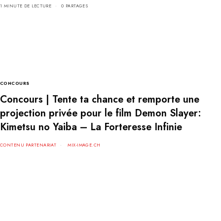
1 MINUTE DE LECTURE
0 PARTAGES
CONCOURS
Concours | Tente ta chance et remporte une
projection privée pour le film Demon Slayer:
Kimetsu no Yaiba – La Forteresse Infinie
CONTENU PARTENARIAT
MIX-IMAGE.CH