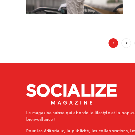
1
2
Le magazine suisse qui aborde le lifestyle et la pop-cu
bienveillance !
Pour les éditoriaux, la publicité, les collaborations, le