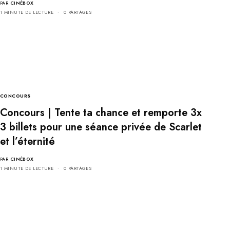
PAR
CINÉBOX
1 MINUTE DE LECTURE
0 PARTAGES
CONCOURS
Concours | Tente ta chance et remporte 3x
3 billets pour une séance privée de Scarlet
et l’éternité
PAR
CINÉBOX
1 MINUTE DE LECTURE
0 PARTAGES