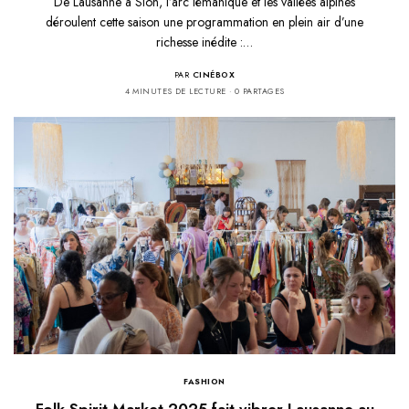
De Lausanne à Sion, l’arc lémanique et les vallées alpines
déroulent cette saison une programmation en plein air d’une
richesse inédite :…
PAR
CINÉBOX
4 MINUTES DE LECTURE
0 PARTAGES
FASHION
Folk Spirit Market 2025 fait vibrer Lausanne au