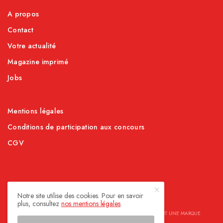
A propos
Contact
Votre actualité
Magazine imprimé
Jobs
Mentions légales
Conditions de participation aux concours
CGV
Notre site utilise des cookies. Pour en savoir
plus, consultez
nos mentions légales
.
© SOCIALIZE MAGAZINE. TOUT DROIT RÉSERVÉ. SOCIALIZE EST UNE MARQUE
APPARTENANT À ELITIA GROUP SÀRL.