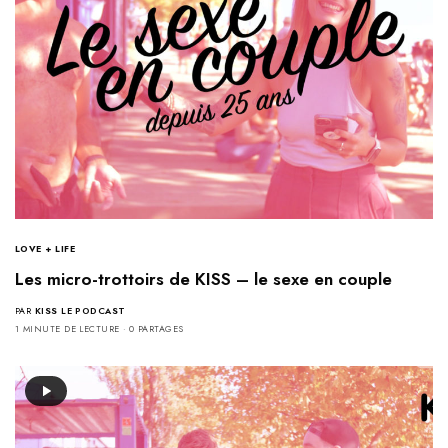
LOVE + LIFE
Les micro-trottoirs de KISS – le sexe en couple
PAR
KISS LE PODCAST
1 MINUTE DE LECTURE
0 PARTAGES