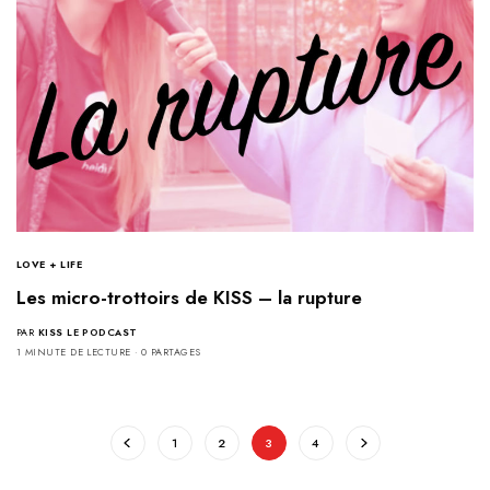
LOVE + LIFE
Les micro-trottoirs de KISS – la rupture
PAR
KISS LE PODCAST
1 MINUTE DE LECTURE
0 PARTAGES
1
2
3
4