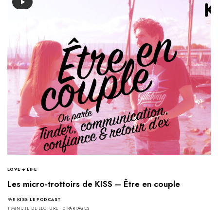
LOVE + LIFE
Les micro-trottoirs de KISS – Être en couple
PAR
KISS LE PODCAST
1 MINUTE DE LECTURE
0 PARTAGES