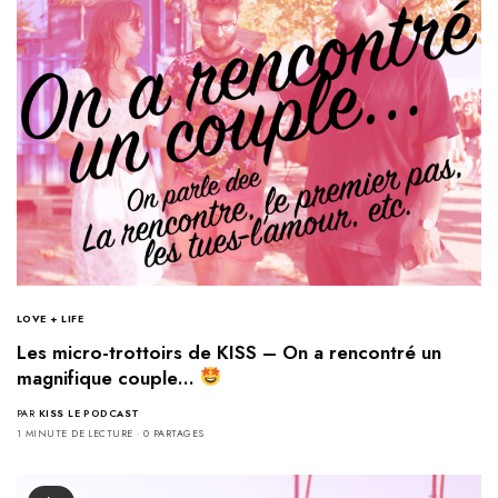
LOVE + LIFE
Les micro-trottoirs de KISS – On a rencontré un
magnifique couple…
PAR
KISS LE PODCAST
1 MINUTE DE LECTURE
0 PARTAGES