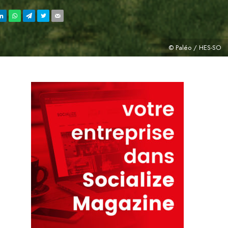
© Paléo / HES-SO