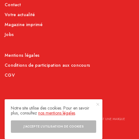
Contact
Votre actualité
Magazine imprimé
Jobs
Mentions légales
Conditions de participation aux concours
CGV
Notre site utilise des cookies. Pour en savoir
plus, consultez
nos mentions légales
.
© SOCIALIZE MAGAZINE. TOUT DROIT RÉSERVÉ. SOCIALIZE EST UNE MARQUE
APPARTENANT À ELITIA GROUP SÀRL.
J'ACCEPTE L'UTILISATION DE COOKIES