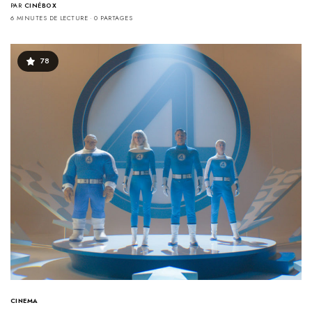
PAR
CINÉBOX
6 MINUTES DE LECTURE
0 PARTAGES
78
CINEMA