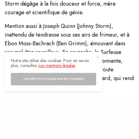
Storm dégâge à la fois douceur et force, mère
courage et scientifique de génie.
Mention aussi à Joseph Quinn (Johnny Storm),
inattendu de tendresse sous ses airs de frimeur, et à
Ebon Moss-Bachrach (Ben Grimm), émouvant dans
son mal-être rocailleux. En revanche, la Surfeuse
d’argent, bien que visuellement impressionnante,
Notre site utilise des cookies. Pour en savoir
plus, consultez
nos mentions légales
.
souffre d’une CGI trop lisse, qui atténue toute
empathie. Un manque de chair et de regard, qui rend
J'ACCEPTE L'UTILISATION DE COOKIES
son arc narratif un peu creux.
De vrais thèmes, trop vite survolés
Premiers Pas
touche à des questions profondes : le
sacrifice, la responsabilité, la parentalité dans un