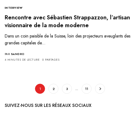
INTERVIEW
Rencontre avec Sébastien Strappazzon, l’artisan
visionnaire de la mode moderne
Dans un coin paisible de la Suisse, loin des projecteurs aveuglants des
grandes capitales de…
PAR
SANDRO
4 MINUTES DE LECTURE
0 PARTAGES
1
2
3
…
11
SUIVEZ-NOUS SUR LES RÉSEAUX SOCIAUX