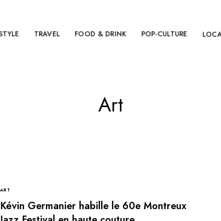
ESTYLE
TRAVEL
FOOD & DRINK
POP-CULTURE
LOC
Art
ART
Kévin Germanier habille le 60e Montreux
Jazz Festival en haute couture