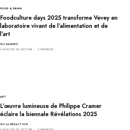
FOOD & DRINK
Foodculture days 2025 transforme Vevey en
laboratoire vivant de l’alimentation et de
l’art
PAR
SANDRO
3 MINUTES DE LECTURE
0 PARTAGES
ART
L’œuvre lumineuse de Philippe Cramer
éclaire la biennale Révélations 2025
PAR
LA RÉDACTION
3 MINUTES DE LECTURE
0 PARTAGES