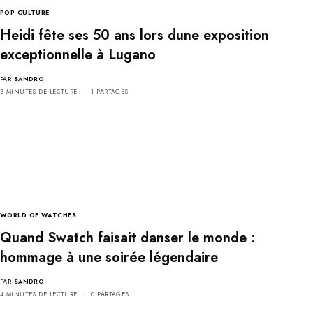
POP-CULTURE
Heidi fête ses 50 ans lors dune exposition
exceptionnelle à Lugano
PAR
SANDRO
3 MINUTES DE LECTURE
1 PARTAGES
WORLD OF WATCHES
Quand Swatch faisait danser le monde :
hommage à une soirée légendaire
PAR
SANDRO
4 MINUTES DE LECTURE
0 PARTAGES