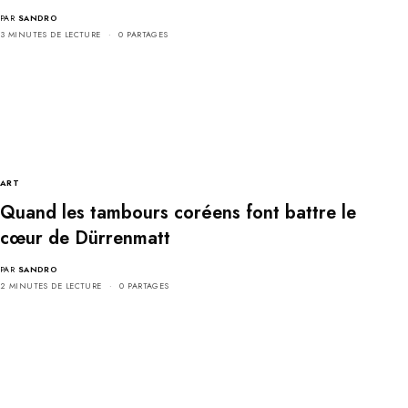
PAR
SANDRO
3 MINUTES DE LECTURE
0 PARTAGES
ART
Quand les tambours coréens font battre le
cœur de Dürrenmatt
PAR
SANDRO
2 MINUTES DE LECTURE
0 PARTAGES