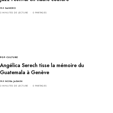
PAR
SANDRO
3 MINUTES DE LECTURE
0 PARTAGES
POP-CULTURE
Angélica Serech tisse la mémoire du
Guatemala à Genève
PAR
NORA JASMIN
3 MINUTES DE LECTURE
0 PARTAGES