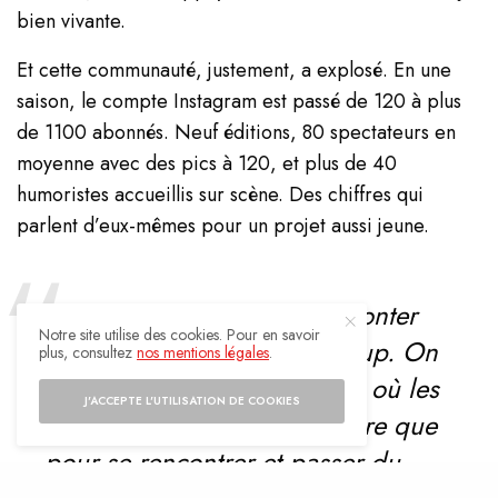
bien vivante.
Et cette communauté, justement, a explosé. En une
saison, le compte Instagram est passé de 120 à plus
de 1100 abonnés. Neuf éditions, 80 spectateurs en
moyenne avec des pics à 120, et plus de 40
humoristes accueillis sur scène. Des chiffres qui
parlent d’eux-mêmes pour un projet aussi jeune.
« L’idée n’a jamais été de monter
Notre site utilise des cookies. Pour en savoir
un simple plateau de stand-up. On
plus, consultez
nos mentions légales
.
voulait créer une expérience où les
J'ACCEPTE L'UTILISATION DE COOKIES
gens viennent autant pour rire que
pour se rencontrer et passer du