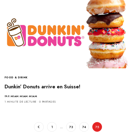
FOOD & DRINK
Dunkin’ Donuts arrive en Suisse!
PAR
MIAM MIAM MIAM
1 MINUTE DE LECTURE
0 PARTAGES
1
…
73
74
75