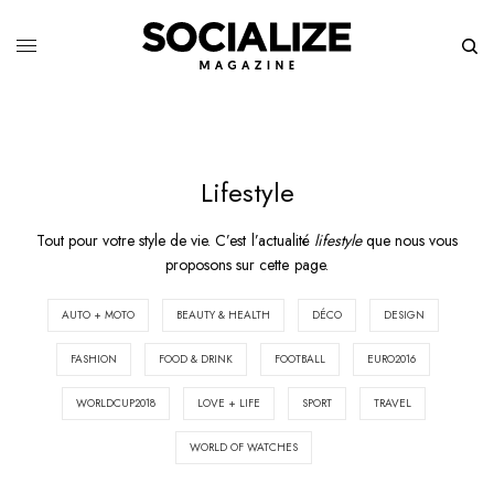
Lifestyle
Tout pour votre style de vie. C’est l’actualité
lifestyle
que nous vous
proposons sur cette page.
AUTO + MOTO
BEAUTY & HEALTH
DÉCO
DESIGN
FASHION
FOOD & DRINK
FOOTBALL
EURO2016
WORLDCUP2018
LOVE + LIFE
SPORT
TRAVEL
WORLD OF WATCHES